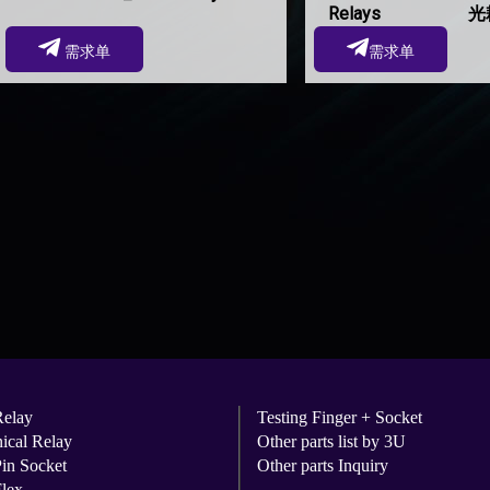
Relays 光
需求单
需求单
Relay
Testing Finger + Socket
ical Relay
Other parts list by 3U
Pin Socket
Other parts Inquiry
lex