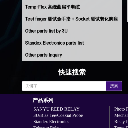
Temp-Flex 高绕曲扁平电缆
Test finger 测试金手指 + Socket 测试老化脚座
Other parts list by 3U
Standex Electronics parts list
Other parts Inquiry
快速搜索
搜索
产品系列
SANYU REED RELAY
Photo 
3U/Bias Tee/Coaxial Probe
Mechan
Standex Electronics
Relay 
Telecom Relay
Temp-F