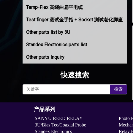
Temp-Flex 高绕曲扁平电缆
Test finger 测试金手指 + Socket 测试老化脚座
Other parts list by 3U
Standex Electronics parts list
Other parts Inquiry
快速搜索
搜索
产品系列
SANYU REED RELAY
Photo 
3U/Bias Tee/Coaxial Probe
Mechan
Standex Electronics
Relay 