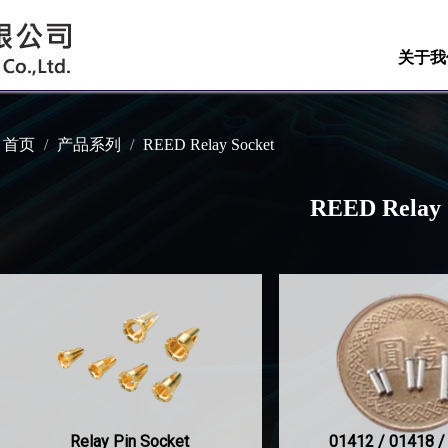
关于我
首页
产品系列
REED Relay Socket
REED Relay 
Relay Pin Socket
01412 / 01418 /