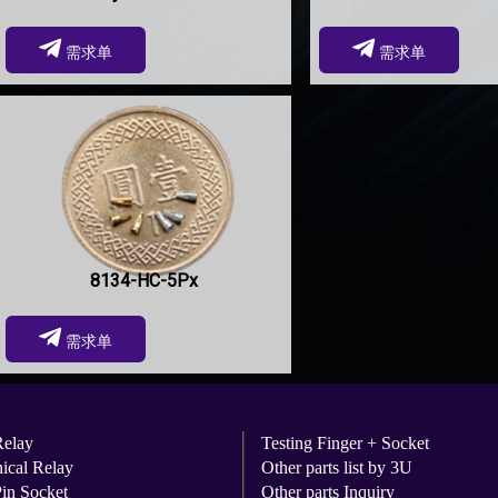
需求单
需求单
8134-HC-5Px
需求单
Relay
Testing Finger + Socket
ical Relay
Other parts list by 3U
Pin Socket
Other parts Inquiry